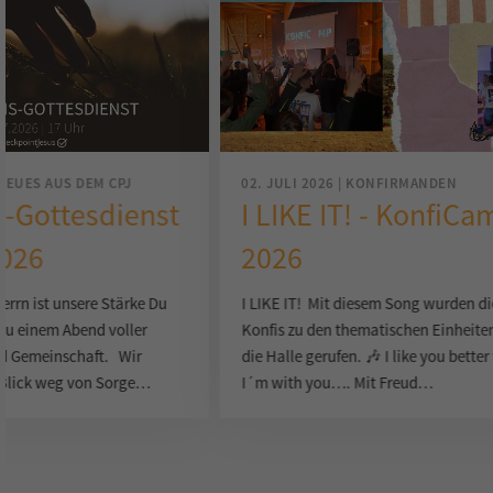
| NEUES AUS DEM CPJ
02. JULI 2026 | KONFIRMANDEN
s-Gottesdienst
I LIKE IT! - KonfiC
2026
2026
errn ist unsere Stärke Du
I LIKE IT! Mit diesem Song wurden di
 zu einem Abend voller
Konfis zu den thematischen Einheiten
nd Gemeinschaft. Wir
die Halle gerufen. 🎶 I like you bette
 Blick weg von Sorge…
I´m with you…. Mit Freud…