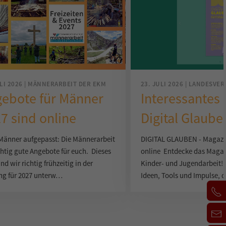
ULI 2026 | MÄNNERARBEIT DER EKM
23. JULI 2026 | LANDESVE
ebote für Männer
Interessantes 
7 sind online
Digital Glaube
Männer aufgepasst: Die Männerarbeit
DIGITAL GLAUBEN - Magazin 
chtig gute Angebote für euch. Dieses
online Entdecke das Magazi
ind wir richtig frühzeitig in der
Kinder- und Jugendarbeit! 
ng für 2027 unterw…
Ideen, Tools und Impulse, 