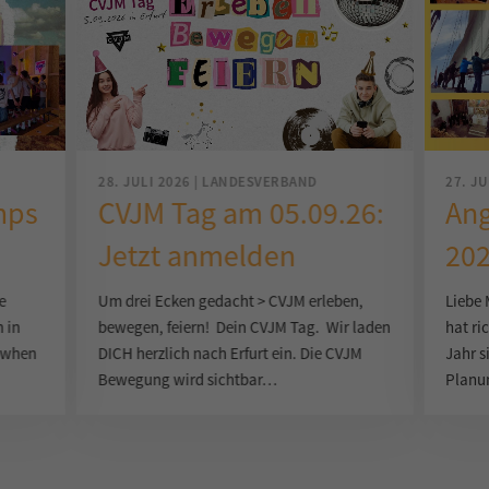
28. JULI 2026 | LANDESVERBAND
27. J
amps
CVJM Tag am 05.09.26:
Ang
Jetzt anmelden
202
e
Um drei Ecken gedacht > CVJM erleben,
Liebe 
 in
bewegen, feiern! Dein CVJM Tag. Wir laden
hat ri
r when
DICH herzlich nach Erfurt ein. Die CVJM
Jahr s
Bewegung wird sichtbar…
Planu