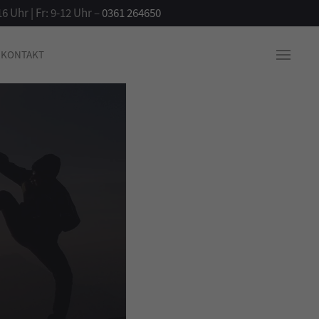
16 Uhr | Fr: 9-12 Uhr –
0361 264650
KONTAKT