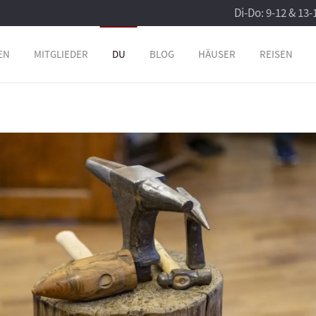
Di-Do: 9-12 & 13-
EN
MITGLIEDER
DU
BLOG
HÄUSER
REISEN