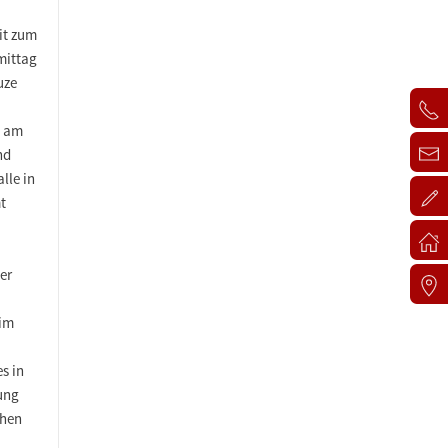
it zum
mittag
uze
n am
nd
lle in
t
er
 im
s in
ung
chen