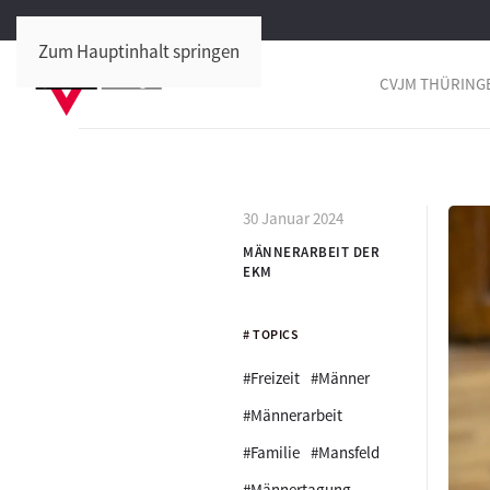
Zum Hauptinhalt springen
CVJM THÜRING
30 Januar 2024
MÄNNERARBEIT DER
EKM
# TOPICS
#Freizeit
#Männer
#Männerarbeit
#Familie
#Mansfeld
#Männertagung