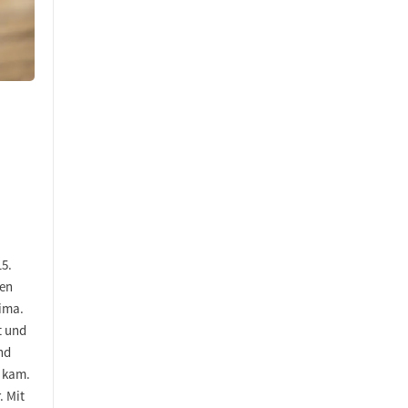
15.
ten
ima.
t und
nd
z kam.
. Mit