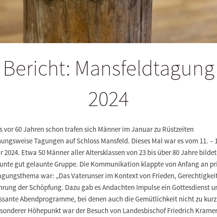
Bericht: Mansfeldtagung
2024
s vor 60 Jahren schon trafen sich Männer im Januar zu Rüstzeiten
hungsweise Tagungen auf Schloss Mansfeld. Dieses Mal war es vom 11. – 
 2024. Etwa 50 Männer aller Altersklassen von 23 bis über 80 Jahre bilde
bunte gut gelaunte Gruppe. Die Kommunikation klappte von Anfang an pr
agungsthema war: „Das Vaterunser im Kontext von Frieden, Gerechtigkei
rung der Schöpfung. Dazu gab es Andachten Impulse ein Gottesdienst u
essante Abendprogramme, bei denen auch die Gemütlichkeit nicht zu kur
esonderer Höhepunkt war der Besuch von Landesbischof Friedrich Kramer