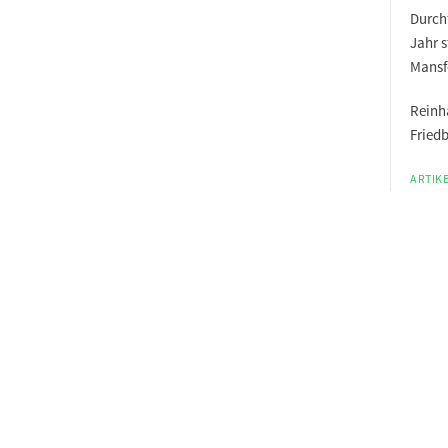
Durchf
Jahr s
Mansf
Reinh
Fried
ARTIKE