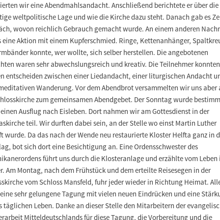
eierten wir eine Abendmahlsandacht. Anschließend berichtete er über die
tige weltpolitische Lage und wie die Kirche dazu steht. Danach gab es Ze
äch, wovon reichlich Gebrauch gemacht wurde. An einem anderen Nach
s eine Aktion mit einem Kupferschmied. Ringe, Kettenanhänger, Spaltkre
mbänder konnte, wer wollte, sich selber herstellen. Die angebotenen
hten waren sehr abwechslungsreich und kreativ. Die Teilnehmer konnte
n entscheiden zwischen einer Liedandacht, einer liturgischen Andacht u
 meditativen Wanderung. Vor dem Abendbrot versammelten wir uns aber a
chlosskirche zum gemeinsamen Abendgebet. Der Sonntag wurde bestimm
 einen Ausflug nach Eisleben. Dort nahmen wir am Gottesdienst in der
skirche teil. Wir durften dabei sein, an der Stelle wo einst Martin Luther
t wurde. Da das nach der Wende neu restaurierte Kloster Helfta ganz in d
ag, bot sich dort eine Besichtigung an. Eine Ordensschwester des
ikanerordens führt uns durch die Klosteranlage und erzählte vom Leben
er. Am Montag, nach dem Frühstück und dem erteilte Reisesegen in der
skirche vom Schloss Mansfeld, fuhr jeder wieder in Richtung Heimat. Alle
 eine sehr gelungene Tagung mit vielen neuen Eindrücken und eine Stärk
s täglichen Leben. Danke an dieser Stelle den Mitarbeitern der evangelis
rarbeit Mitteldeutschlands für diese Tagung, die Vorbereitung und die