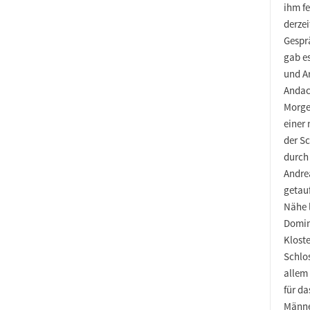
ihm f
derzei
Gespr
gab e
und Ar
Andac
Morge
einer
der S
durch
Andrea
getauf
Nähe l
Domin
Klost
Schlos
allem
für da
Männe