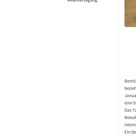
Bereit
bezie
Januar
eine 
Das T
Bewah
inter
Ein b