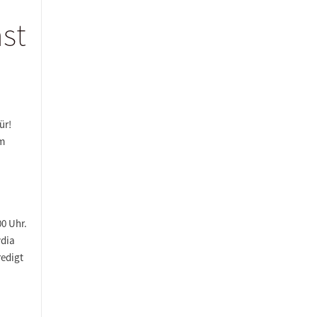
st
ür!
im
0 Uhr.
ydia
redigt