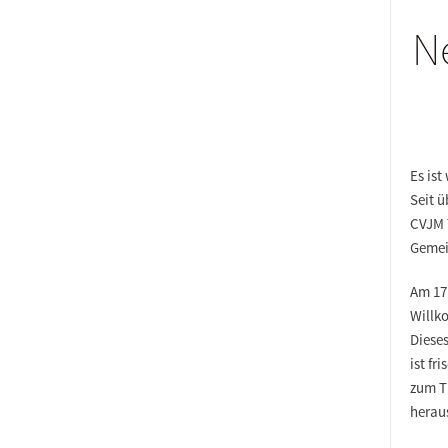
N
Es ist
Seit ü
CVJM 
Gemei
Am 17.
Willk
Diese
ist fr
zum 
herau