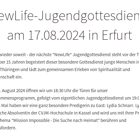
ewLife-Jugendgottesdien
am 17.08.2024 in Erfurt
 wieder soweit - der nächste "NewLife" Jugendgottesdienst steht vor der T
ber 15 Jahren begeistert dieser besondere Gottesdienst junge Menschen 
Thüringen und lädt zum gemeinsamen Erleben von Spiritualität und
nschaft ein.
 August 2024 öffnen wir um 18:30 Uhr die Türen für unser
ommensprogramm, gefolgt vom eigentlichen Jugendgottesdienst um 19:0
s Mal haben wir eine ganz besondere Predigerin zu Gast:
Lydia Schnarr
. L
ische Absolventin der CVJM-Hochschule in Kassel und wird uns mit ihrer P
Thema
"Mission Impossible - Die Suche nach Heimat"
berühren und
sfordern.