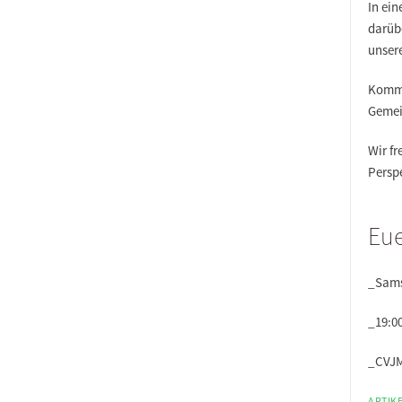
In ein
darübe
unsere
Kommt
Gemei
Wir f
Persp
Eu
_Sams
_19:00
_CVJM
ARTIKE