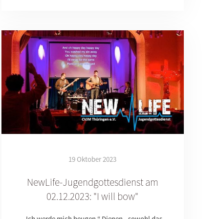
19 Oktober 2023
NewLife-Jugendgottesdienst am
02.12.2023: "I will bow"
„Ich werde mich beugen.“ Dienen - sowohl das