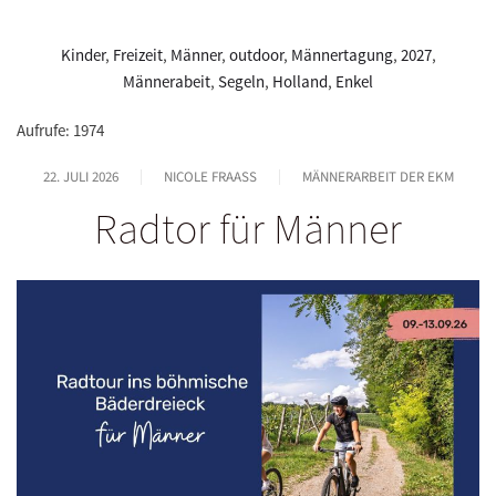
Kinder
,
Freizeit
,
Männer
,
outdoor
,
Männertagung
,
2027
,
Männerabeit
,
Segeln
,
Holland
,
Enkel
Aufrufe: 1974
22. JULI 2026
NICOLE FRAASS
MÄNNERARBEIT DER EKM
Radtor für Männer