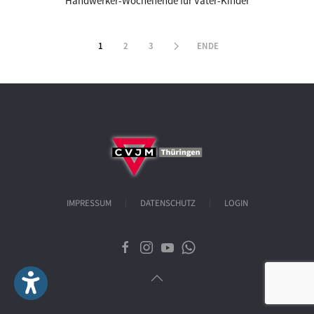
Handwerker-Wochenende für Väter-Kinder
1
2
3
ENDE
IMPRESSUM
DATENSCHUTZ
LOGIN