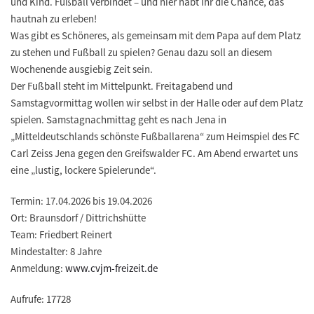
und Kind. Fußball verbindet – und hier habt Ihr die Chance, das
hautnah zu erleben!
Was gibt es Schöneres, als gemeinsam mit dem Papa auf dem Platz
zu stehen und Fußball zu spielen? Genau dazu soll an diesem
Wochenende ausgiebig Zeit sein.
Der Fußball steht im Mittelpunkt. Freitagabend und
Samstagvormittag wollen wir selbst in der Halle oder auf dem Platz
spielen. Samstagnachmittag geht es nach Jena in
„Mitteldeutschlands schönste Fußballarena“ zum Heimspiel des FC
Carl Zeiss Jena gegen den Greifswalder FC. Am Abend erwartet uns
eine „lustig, lockere Spielerunde“.
Termin:
17.04.2026 bis 19.04.2026
Ort:
Braunsdorf / Dittrichshütte
Team:
Friedbert Reinert
Mindestalter:
8 Jahre
Anmeldung:
www.cvjm-freizeit.de
Aufrufe: 17728